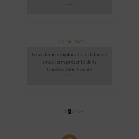
14 Juin 2021
Le système d’exploitation Datae de
setec lerm présenté dans
Construction Cayola
‹
1
2
3
4
›
»