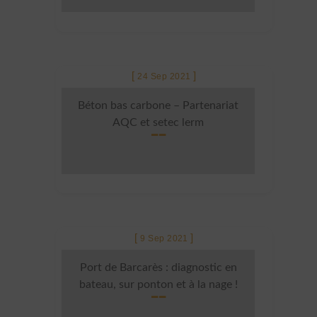
24 Sep 2021
Béton bas carbone – Partenariat
AQC et setec lerm
9 Sep 2021
Port de Barcarès : diagnostic en
bateau, sur ponton et à la nage !