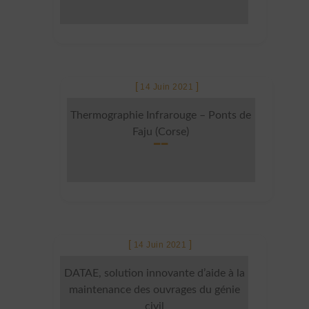
14 Juin 2021
Thermographie Infrarouge – Ponts de
Faju (Corse)
14 Juin 2021
DATAE, solution innovante d’aide à la
maintenance des ouvrages du génie
civil