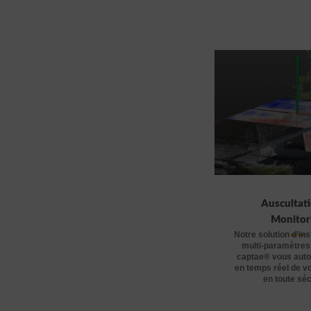
Auscultati
Monitor
Notre solution d’in
multi-paramètres
captae® vous autor
en temps réel de v
en toute séc