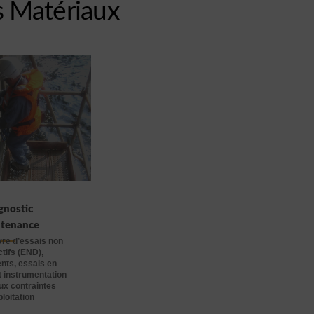
s Matériaux
gnostic
tenance
re d’essais non
tifs (END),
nts, essais en
t instrumentation
ux contraintes
loitation