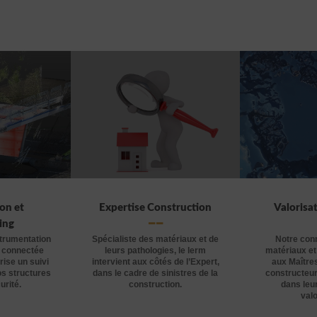
on et
Expertise Construction
Valorisa
ing
strumentation
Spécialiste des matériaux et de
Notre con
 connectée
leurs pathologies, le lerm
matériaux et
ise un suivi
intervient aux côtés de l’Expert,
aux Maître
os structures
dans le cadre de sinistres de la
constructeur
urité.
construction.
dans leur
valo