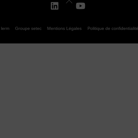
To
Top
 lerm
Groupe setec
Mentions Légales
Politique de confidentialit